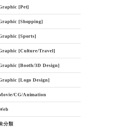
Graphic [Pet]
Graphic [Shopping]
Graphic [Sports]
Graphic [Culture/Travel]
Graphic [Booth/3D Design]
Graphic [Logo Design]
Movie/CG/Animation
Web
未分類