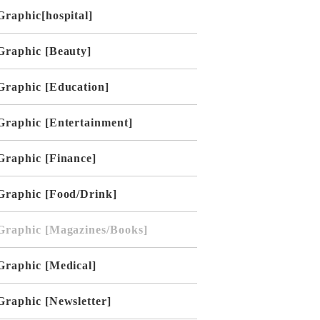
Graphic[hospital]
Graphic [Beauty]
Graphic [Education]
Graphic [Entertainment]
Graphic [Finance]
Graphic [Food/Drink]
Graphic [Magazines/Books]
Graphic [Medical]
Graphic [Newsletter]