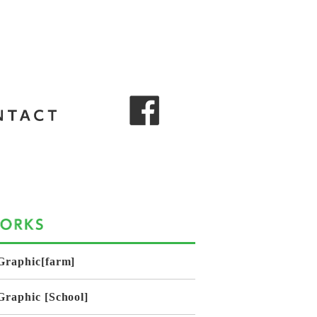
Graphic[farm]
Graphic [School]