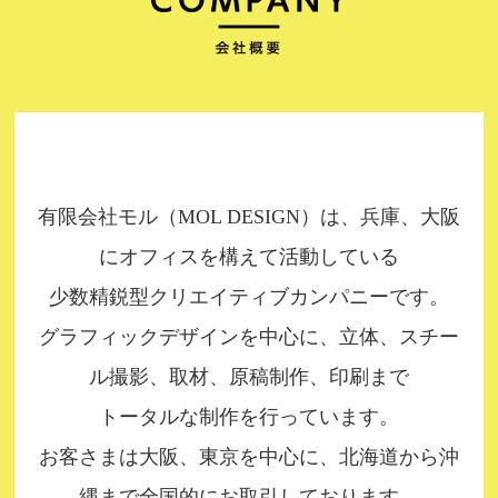
2018年8月13日（月）～15日（水）は夏季休
業とさせていただきます。ご迷惑をおかけ
しますが、よろしくお願い申し上げます。
2018.04.05
2018年4月28日（土）～5月6日（日）はゴー
有限会社モル（MOL DESIGN）は、兵庫、大阪
ルデンウィーク休業とさせていただきま
にオフィスを構えて活動している
す。ご迷惑をおかけしますが、よろしくお
少数精鋭型クリエイティブカンパニーです。
願い申し上げます。
グラフィックデザインを中心に、立体、スチー
2018.02.09
ル撮影、取材、原稿制作、印刷まで
随時、過去事例も含めて制作事例を更新し
トータルな制作を行っています。
ています。詳細は「WORKS」をご覧くださ
お客さまは大阪、東京を中心に、北海道から沖
い。
縄まで全国的にお取引しております。