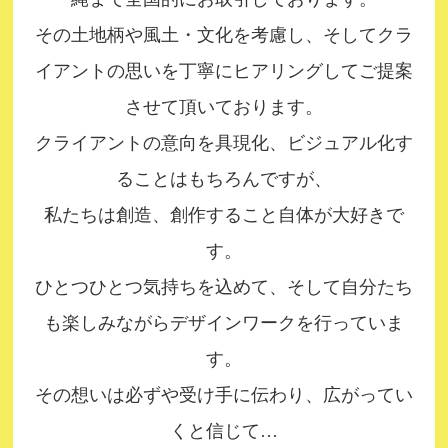
2018.01.01
その土地柄や風土・文化を考慮し、そしてクラ
新年あけましておめでとうございます。本
イアントの思いを丁寧にヒアリングしてご提案
年もどうぞよろしくお願い申し上げます。
させて頂いております。
クライアントの意向を具現化、ビジュアル化す
2017.12.19
2017年12月28日（木）～2018年1月８日
ることはもちろんですが、
（祝・月）は年末年始休業とさせていただ
私たちは創造、創作すること自体が大好きで
きます。ご迷惑をおかけしますが、よろし
す。
くお願い申し上げます。
ひとつひとつ気持ちを込めて、そして自分たち
も楽しみながらデザインワークを行っていま
2017.12.18
す。
オフィシャルサイトをリニューアル公開い
その想いは必ずや受け手に伝わり、広がってい
たしました。順次、制作事例など公開させ
くと信じて…
ていただきます。今後ともよろしくお願い