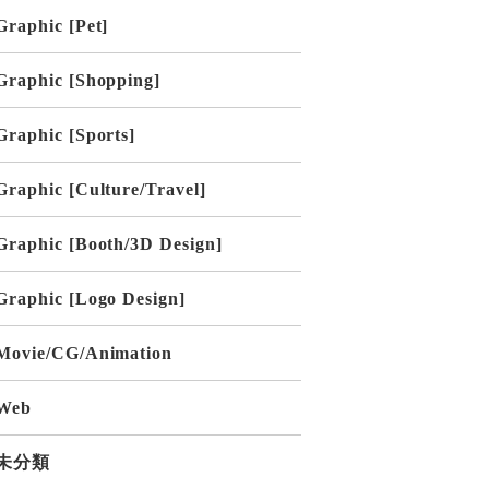
Graphic [Pet]
Graphic [Shopping]
Graphic [Sports]
Graphic [Culture/Travel]
Graphic [Booth/3D Design]
Graphic [Logo Design]
Movie/CG/Animation
Web
未分類