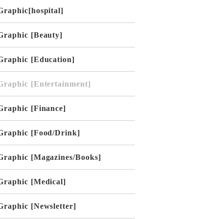
Graphic[hospital]
Graphic [Beauty]
Graphic [Education]
Graphic [Entertainment]
Graphic [Finance]
Graphic [Food/Drink]
Graphic [Magazines/Books]
Graphic [Medical]
Graphic [Newsletter]