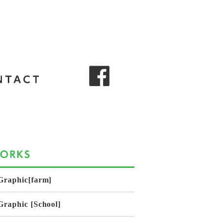
Graphic[farm]
Graphic [School]