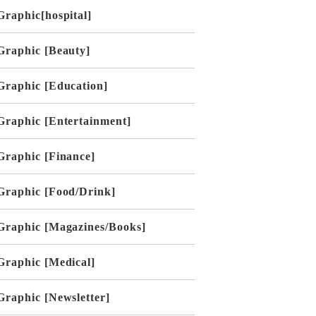
Graphic[hospital]
Graphic [Beauty]
Graphic [Education]
Graphic [Entertainment]
Graphic [Finance]
Graphic [Food/Drink]
Graphic [Magazines/Books]
Graphic [Medical]
Graphic [Newsletter]