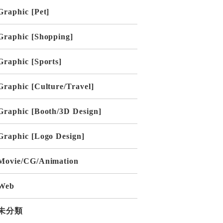
Graphic [Pet]
Graphic [Shopping]
Graphic [Sports]
Graphic [Culture/Travel]
Graphic [Booth/3D Design]
Graphic [Logo Design]
Movie/CG/Animation
Web
未分類