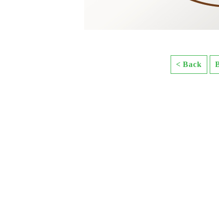
< Back
B