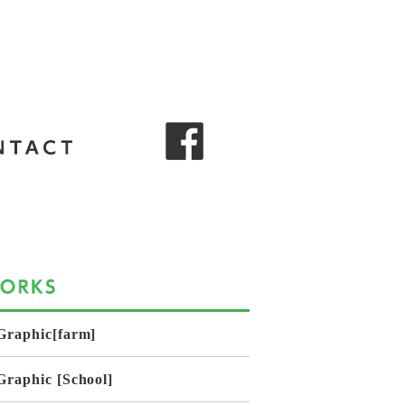
Graphic[farm]
Graphic [School]